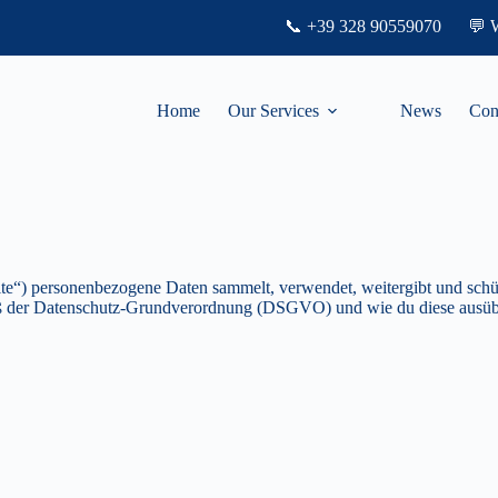
📞
+39 328 90559070
💬
Home
Our Services
News
Con
te“) personenbezogene Daten sammelt, verwendet, weitergibt und schütz
emäß der Datenschutz-Grundverordnung (DSGVO) und wie du diese ausüb