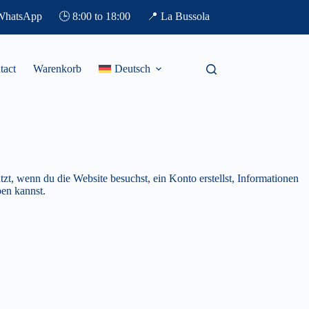
WhatsApp
🕒
8:00 to 18:00
📍
La Bussola
tact
Warenkorb
Deutsch
t, wenn du die Website besuchst, ein Konto erstellst, Informationen
en kannst.